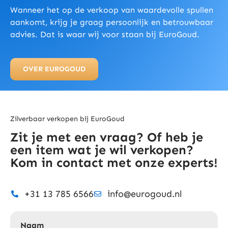
Wanneer het op de verkoop van waardevolle spullen
aankomt, krijg je graag persoonlijk en betrouwbaar
advies. Dat is waar wij voor staan bij EuroGoud.
OVER EUROGOUD
Zilverbaar verkopen bij EuroGoud
Zit je met een vraag? Of heb je
een item wat je wil verkopen?
Kom in contact met onze experts!
+31 13 785 6566
info@eurogoud.nl
Naam