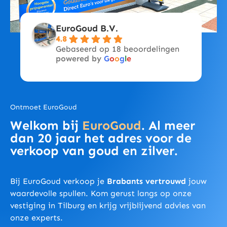
EuroGoud B.V.
4.8
Gebaseerd op 18 beoordelingen
powered by
G
o
o
g
l
e
Ontmoet EuroGoud
Welkom bij
EuroGoud
. Al meer
dan 20 jaar het adres voor de
verkoop van goud en zilver.
Bij EuroGoud verkoop je
Brabants vertrouwd
jouw
waardevolle spullen. Kom gerust langs op onze
vestiging in Tilburg en krijg vrijblijvend advies van
onze experts.