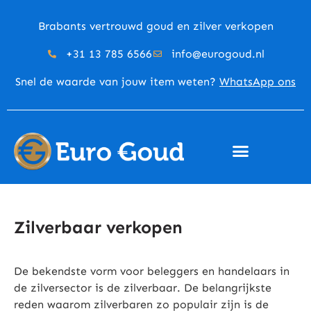
Brabants vertrouwd goud en zilver verkopen
+31 13 785 6566
info@eurogoud.nl
Snel de waarde van jouw item weten?
WhatsApp ons
Zilverbaar verkopen
De bekendste vorm voor beleggers en handelaars in
de zilversector is de zilverbaar. De belangrijkste
reden waarom zilverbaren zo populair zijn is de