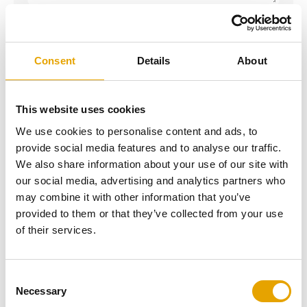
VERZENDEN
Consent
Details
About
This website uses cookies
We use cookies to personalise content and ads, to
provide social media features and to analyse our traffic.
Snel de waarde van jouw item
We also share information about your use of our site with
weten?
our social media, advertising and analytics partners who
1. Stuur een foto van het item via WhatsApp
may combine it with other information that you’ve
2. Wij stellen vragen om de waarde van het
provided to them or that they’ve collected from your use
item te bepalen
of their services.
3. Binnen no-time weet jij wat jouw item
waard is
Consent
WhatsApp ons
Necessary
Selection