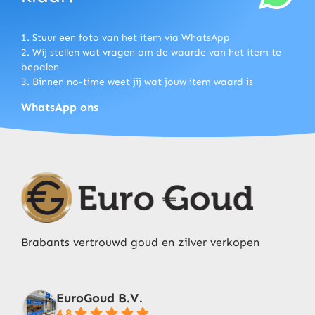
1. Stuur een foto van het item via WhatsApp
2. Wij stellen wat vragen om de waarde van het item te
bepalen
3. Binnen no-time weet jij wat jouw item waard is
WhatsApp ons
Brabants vertrouwd goud en zilver verkopen
EuroGoud B.V.
4.8