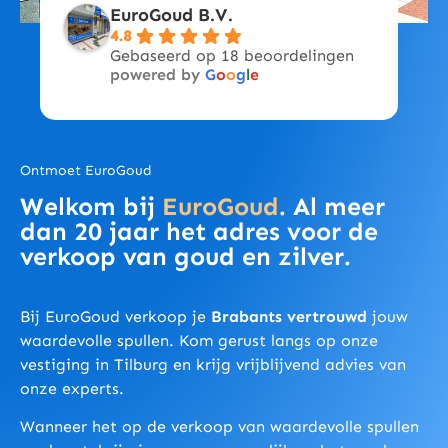
EuroGoud B.V.
4.8
Gebaseerd op 18 beoordelingen
powered by
G
o
o
g
l
e
Ontmoet EuroGoud
Welkom bij
EuroGoud
. Al meer
dan 20 jaar het adres voor de
verkoop van goud en zilver.
Bij EuroGoud verkoop je
Brabants vertrouwd
jouw
waardevolle spullen. Kom gerust langs op onze
vestiging in Tilburg en krijg vrijblijvend advies van
onze experts.
Wanneer het op de verkoop van waardevolle spullen