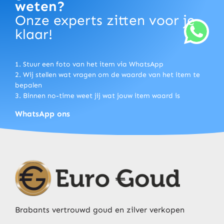
weten?
Onze experts zitten voor je
klaar!
1. Stuur een foto van het item via WhatsApp
2. Wij stellen wat vragen om de waarde van het item te
bepalen
3. Binnen no-time weet jij wat jouw item waard is
WhatsApp ons
Brabants vertrouwd goud en zilver verkopen