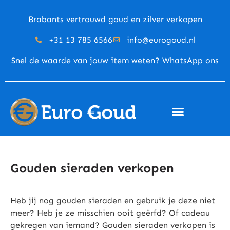
Brabants vertrouwd goud en zilver verkopen
+31 13 785 6566
info@eurogoud.nl
Snel de waarde van jouw item weten?
WhatsApp ons
Gouden sieraden verkopen
Heb jij nog gouden sieraden en gebruik je deze niet
meer? Heb je ze misschien ooit geërfd? Of cadeau
gekregen van iemand? Gouden sieraden verkopen is