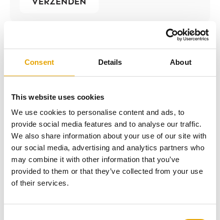
VERZENDEN
Consent
Details
About
Snel de waarde van jouw item
This website uses cookies
weten?
We use cookies to personalise content and ads, to
1. Stuur een foto van het item via WhatsApp
provide social media features and to analyse our traffic.
2. Wij stellen vragen om de waarde van het
We also share information about your use of our site with
item te bepalen
our social media, advertising and analytics partners who
3. Binnen no-time weet jij wat jouw item
may combine it with other information that you’ve
waard is
provided to them or that they’ve collected from your use
of their services.
WhatsApp ons
Consent