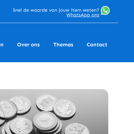
Snel de waarde van jouw item weten?
WhatsApp ons
en
Over ons
Themas
Contact