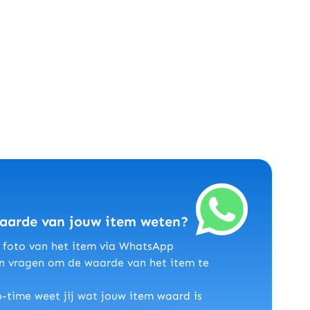
waarde van jouw item weten?
n foto van het item via WhatsApp
len vragen om de waarde van het item te
o-time weet jij wat jouw item waard is