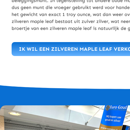
beleggingsmunt. In tegenstelling tot andere oude mu
dus geen munt die vroeger gebruikt werd voor handel
het gewicht van exact 1 troy ounce, wat dan weer o
zilveren maple leaf bestaat uit zuiver zilver, wat n
broertje van een zilveren maple leaf is natuurlijk de
IK WIL EEN ZILVEREN MAPLE LEAF VERK