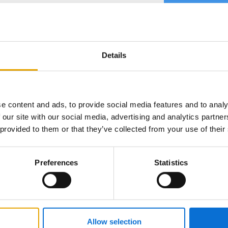
Whats
Details
e content and ads, to provide social media features and to analy
 our site with our social media, advertising and analytics partn
 provided to them or that they’ve collected from your use of their
Preferences
Statistics
 verkopen doe je bij Euro
Allow selection