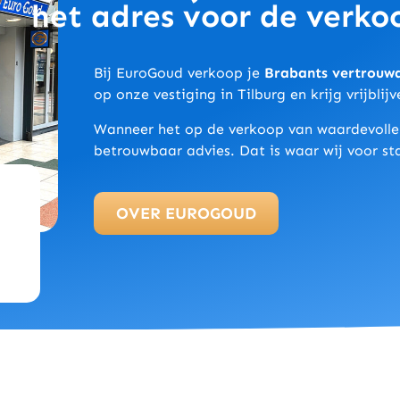
het adres voor de verko
Bij EuroGoud verkoop je
Brabants vertrouw
op onze vestiging in Tilburg en krijg vrijbli
Wanneer het op de verkoop van waardevolle s
betrouwbaar advies. Dat is waar wij voor s
OVER EUROGOUD