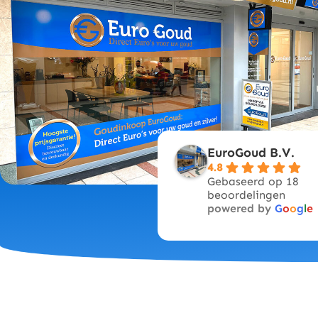
EuroGoud B.V.
4.8
Gebaseerd op 18
beoordelingen
powered by
G
o
o
g
l
e