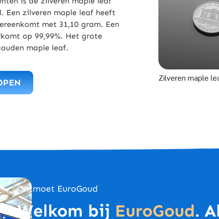
nten is de zilveren maple leaf
. Een zilveren maple leaf heeft
vereenkomt met 31,10 gram. Een
eerkomt op 99,99%. Het grote
 gouden maple leaf.
Zilveren maple le
OPEN
Ontmoet EuroGoud
Welkom bij
EuroGoud
. 