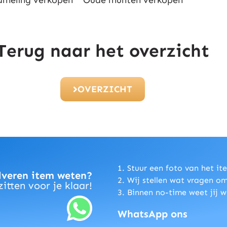
Terug naar het overzicht
OVERZICHT
1. Stuur een foto van het i
lveren item weten?
2. Wij stellen wat vragen o
itten voor je klaar!
3. Binnen no-time weet jij 
WhatsApp ons