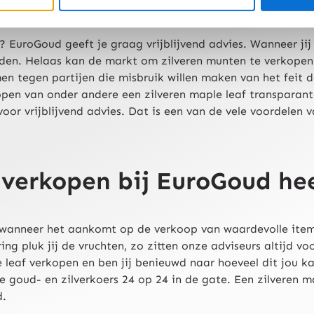
? EuroGoud geeft je graag vrijblijvend advies. Wanneer jij 
eden. Helaas kan de markt om zilveren munten te verkopen 
n tegen partijen die misbruik willen maken van het feit da
kopen van onder andere een zilveren maple leaf transparant
oor vrijblijvend advies. Dat is een van de vele voordelen 
 verkopen bij EuroGoud he
g wanneer het aankomt op de verkoop van waardevolle items
ng pluk jij de vruchten, zo zitten onze adviseurs altijd v
ple leaf verkopen en ben jij benieuwd naar hoeveel dit jo
de goud- en zilverkoers 24 op 24 in de gate. Een zilveren 
d.