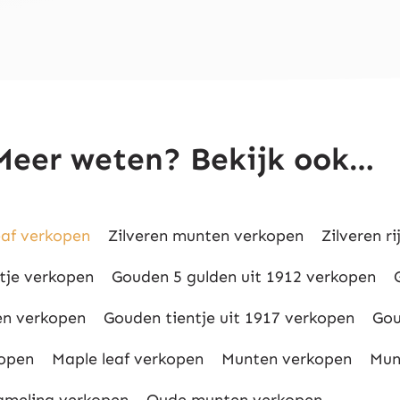
Meer weten? Bekijk ook…
eaf verkopen
Zilveren munten verkopen
Zilveren r
ntje verkopen
Gouden 5 gulden uit 1912 verkopen
n verkopen
Gouden tientje uit 1917 verkopen
Gou
open
Maple leaf verkopen
Munten verkopen
Mun
meling verkopen
Oude munten verkopen