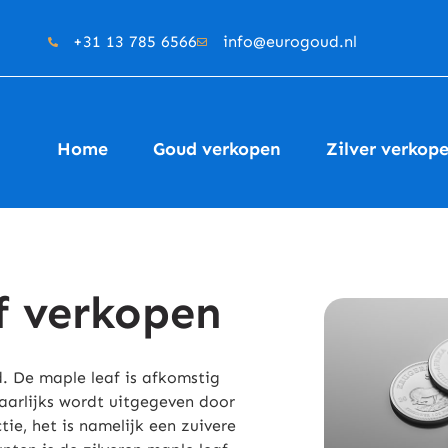
+31 13 785 6566
info@eurogoud.nl
Home
Goud verkopen
Zilver verkop
f verkopen
d. De maple leaf is afkomstig
jaarlijks wordt uitgegeven door
e, het is namelijk een zuivere