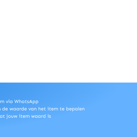
tem via WhatsApp
m de waarde van het item te bepalen
wat jouw item waard is