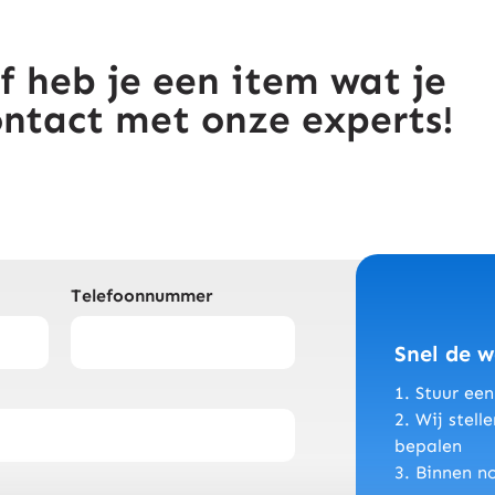
f heb je een item wat je
ontact met onze experts!
Telefoonnummer
Snel de 
1. Stuur ee
2. Wij stel
bepalen
3. Binnen n